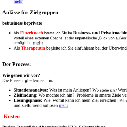
mehr
Anlässe für Zielgruppen
bebusiness beprivate
Einzelcoach
Business- und Privatcoachi
Als
berate ich Sie im
Vorteil
eines externen Coachs ist der unparteiische „Blick von außen
ermöglicht.
mehr
Als
Therapeutin
begleite ich Sie einfühlsam bei der Überwi
Der Prozess:
Wie gehen wir vor?
Die Phasen gliedern sich in:
Situationsanalyse:
Was ist mein Anliegen? W
Wori
o stehe ich?
Zielfindung:
Wo möchte ich hin? Probleme in smarte Ziele v
Lösungsphase:
Wie, womit kann ich mein Ziel erreichen?
Mit 
und zielführend auflösen
mehr
Kosten