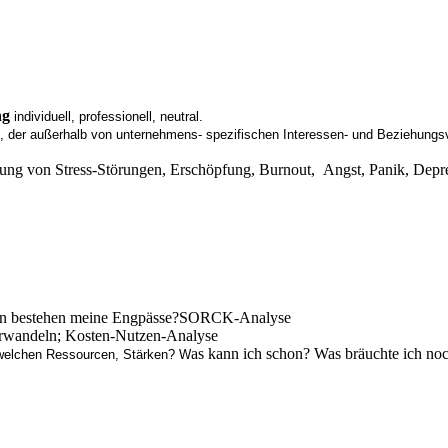
ng
individuell, professionell, neutral.
“, der außerhalb von unternehmens- spezifischen Interessen- und Beziehungs
ndung von Stress-Störungen, Erschöpfung, Burnout, Angst, Panik, Dep
n bestehen meine Engpässe?SORCK-Analyse
erwandeln; Kosten-Nutzen-Analyse
as kann ich schon? Was bräuchte ich no
welchen Ressourcen, Stärken? W