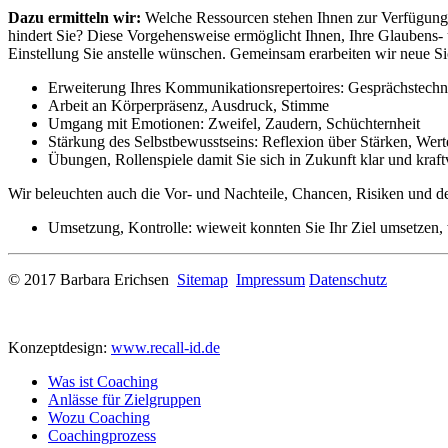
Dazu ermitteln wir:
Welche Ressourcen stehen Ihnen zur Verfügung
hindert Sie? Diese Vorgehensweise ermöglicht Ihnen, Ihre Glaubens- u
Einstellung Sie anstelle wünschen. Gemeinsam erarbeiten wir
neue S
Erweiterung Ihres Kommunikationsrepertoires: Gesprächstechni
Arbeit an Körperpräsenz, Ausdruck, Stimme
Umgang mit Emotionen: Zweifel, Zaudern, Schüchternheit
Stärkung des Selbstbewusstseins: Reflexion über Stärken, Wert
Übungen, Rollenspiele damit Sie sich in Zukunft klar und kraft
Wir beleuchten auch die Vor- und Nachteile, Chancen, Risiken und de
Umsetzung, Kontrolle: wieweit konnten Sie Ihr Ziel umsetzen,
© 2017 Barbara Erichsen
Sitemap
Impressum
Datenschutz
Konzeptdesign:
www.recall-id.de
Was ist Coaching
Anlässe für Zielgruppen
Wozu Coaching
Coachingprozess