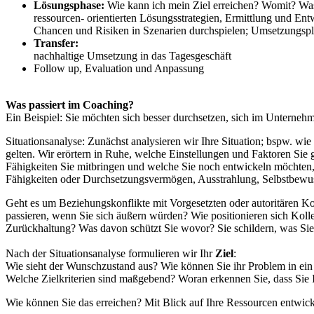
Lösungsphase:
Wie kann ich mein Ziel erreichen? Womit? Was 
ressourcen- orientierten Lösungsstrategien, Ermittlung und En
Chancen und Risiken in Szenarien durchspielen; Umsetzungspla
Transfer:
nachhaltige Umsetzung in das Tagesgeschäft
Follow up, Evaluation und Anpassung
Was passiert im Coaching?
Ein Beispiel:
Sie möchten sich besser durchsetzen, sich im Unternehme
Situationsanalyse:
Zunächst analysieren wir Ihre Situation; bspw. wie
gelten. Wir erörtern in Ruhe, welche Einstellungen und Faktoren Sie 
Fähigkeiten Sie mitbringen und welche Sie noch entwickeln möchten
Fähigkeiten oder Durchsetzungsvermögen, Ausstrahlung, Selbstbewus
Geht es um Beziehungskonflikte mit Vorgesetzten oder autoritären 
passieren, wenn Sie sich äußern würden? Wie positionieren sich Koll
Zurückhaltung? Was davon schützt Sie wovor? Sie schildern, was Sie
Nach der Situationsanalyse formulieren wir Ihr
Ziel
:
Wie sieht der Wunschzustand aus? Wie können Sie ihr Problem in ein 
Welche Zielkriterien sind maßgebend? Woran erkennen Sie, dass Sie I
Wie können Sie das erreichen?
Mit Blick auf Ihre Ressourcen entwic