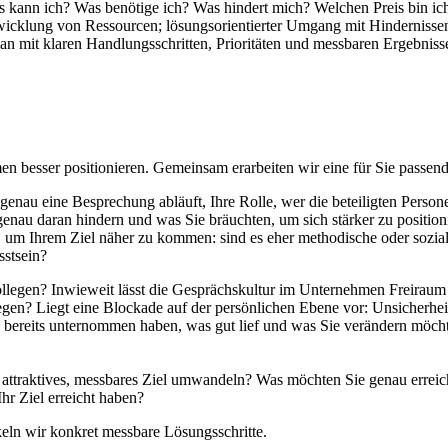
kann ich? Was benötige ich? Was hindert mich? Welchen Preis bin ich
twicklung von Ressourcen; lösungsorientierter Umgang mit Hindernissen
n mit klaren Handlungsschritten, Prioritäten und messbaren Ergebniss
n besser positionieren. Gemeinsam erarbeiten wir eine für Sie passende
 genau eine Besprechung abläuft, Ihre Rolle, wer die beteiligten Perso
genau daran hindern und was Sie bräuchten, um sich stärker zu positio
, um Ihrem Ziel näher zu kommen: sind es eher methodische oder sozi
stsein?
Kollegen? Inwieweit lässt die Gesprächskultur im Unternehmen Freira
egen? Liegt eine Blockade auf der persönlichen Ebene vor: Unsicherhei
 bereits unternommen haben, was gut lief und was Sie verändern möcht
attraktives, messbares Ziel umwandeln? Was möchten Sie genau erreich
hr Ziel erreicht haben?
keln wir konkret messbare
Lösungsschritte
.