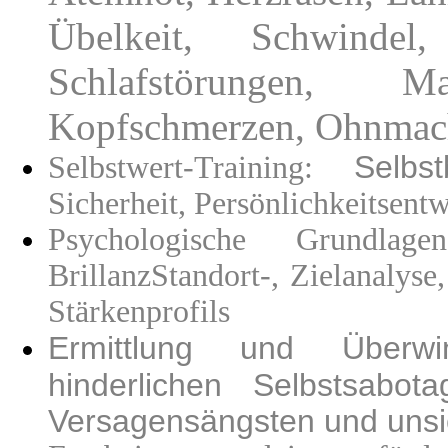
Übelkeit, Schwindel
Schlafstörungen, Ma
Kopfschmerzen, Ohnmacht
Selbs
Selbstwert-Training:
Sicherheit, Persönlichkeitsen
Psychologische Grundlag
Brillanz
Standort-, Zielanalyse
Stärkenprofils
Ermittlung und Überwi
hinderlichen Selbstsabota
Versagensängsten und uns