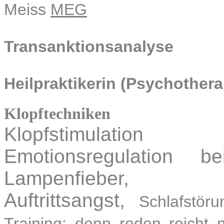
Meiss
MEG
Transanktionsanalyse
Heilpraktikerin (Psychothera
Klopftechniken
Klopfstimulation
Emotionsregulation b
Lampenfieber
Auftrittsangst,
Schlafstör
Training: denn reden reicht