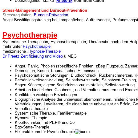
Überzeugende, starke
Rhetorik
Kommunikation
Stress-Management und Burnout-Prävention
Stressregulation,
Burnout-Prävention
Angst-Bewältigungstraining bei Lampenfieber, Auftrittsangst, Prüfungsang
Psychotherapie
Systemische Therapeutin, Hypnosetherapeutin, Therapeutin nach dem Heilp
mehr unter
Psychotherapie
medizinische
Hypnose-Therapie
Dr Preetz Zertifizierung und Video
u MEG
Angst, Panik, Phobien (spezifische Ph
Depression, Krisen, traumatischen Erleb
Psychosomatische Störungen: Bluthochdruck, Rückenschmerzen
Persönlichkeitsentwicklung, Selbstbewusstsein, Selbstwert-Trainin
Sagen Können; eigene Bedürfnisse zurückstellen, Selbstabwertung
Arbeit an
hinderlichen Glaubens-, und Verhaltensmustern u
Konflikte in wichtigen Beziehungen
Biographische Analyse der unbewusst übernommenen, hinderlichen Mu
Verstrickungen, Loyalitäten,
die einen heute unbewusst an Erfolg, G
Verhaltenstherapie
Systemische Therapie, Familientherapie
Hypnose-Therapie
Klopftechniken mit PEP® und Co
Ego-State-Therapie
Heilpraktikerin für Psychotherapie