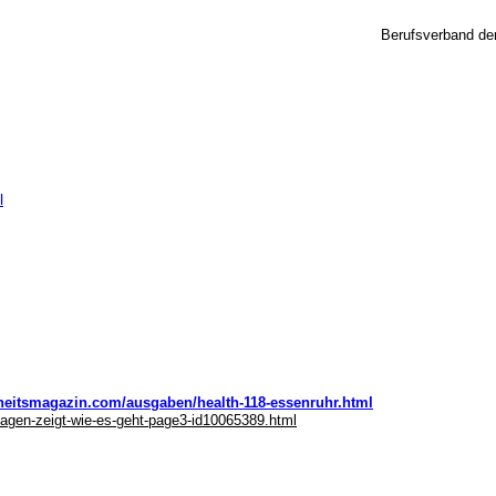
Berufsverband de
l
heitsmagazin.com/ausgaben/health-118-essenruhr.html
agen-zeigt-wie-es-geht-page3-id10065389.html