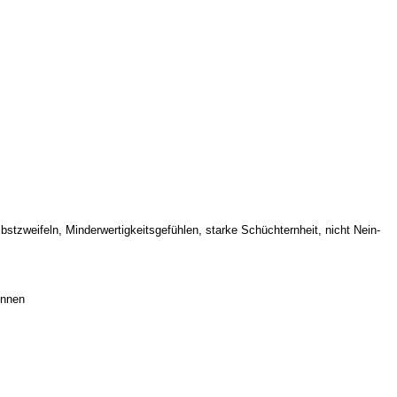
bie)
gien
bstzweifeln, Minderwertigkeitsgefühlen, starke Schüchternheit, nicht Nein-
lungen
önnen