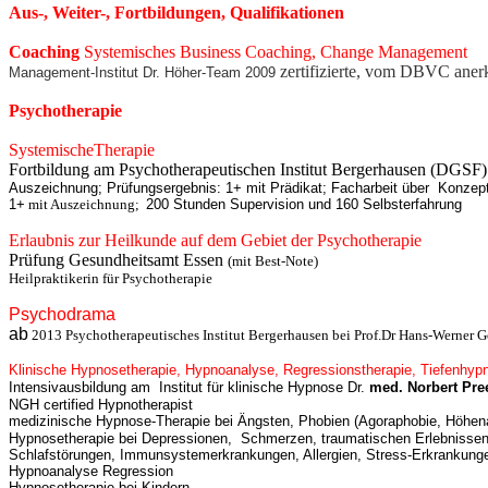
Aus-, Weiter-, Fortbildungen, Qualifikationen
Coaching
Systemisches Business Coaching, Change Management
zertifizierte, vom DBVC aner
Management-Institut Dr. Höher-Team 2009
Psychotherapie
SystemischeTherapie
Systemische Ther
Fortbildung am Psychotherapeutischen Institut Bergerhausen (DGSF)
Auszeichnung; Prüfungsergebnis: 1+ mit Prädikat;
Facharbeit über Konzept
1+
mit Auszeichnung;
200 Stunden Supervision und 160 Selbsterfahrung
Erlaubnis zur Heilkunde auf dem Gebiet der Psychotherapie
Prüfung Gesundheitsamt Essen
(mit Best-Note)
Heilpraktikerin für Psychotherapie
Psychodrama
ab
2013 Psychotherapeutisches Institut Bergerhausen bei Prof.Dr Hans-Werner 
Klinische Hypnosetherapie, Hypnoanalyse, Regressionstherapie, Tiefenhyp
Intensivausbildung am Institut für klinische Hypnose Dr.
med. Norbert Pre
NGH certified Hypnotherapist
medizinische Hypnose-Therapie bei Ängsten, Phobien 
Hypnosetherapie bei Depressionen, Schmerzen, traumatischen Erlebnisse
Schlafstörungen, Immunsystemerkrankungen, Allergien, Stress-Erkrankung
Hypnoanalyse Regression
Hypnosetherapie bei Kindern