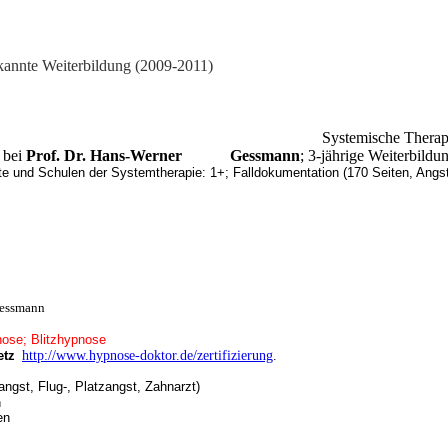
kannte Weiterbildung (2009-2011)
apie, Einzel-, Paar-, Fam
 bei
Prof. Dr. Hans-Werner Gessmann
; 3-jährige Weiterbildu
e und Schulen der Systemtherapie: 1+; Falldokumentation (170 Seiten, Angst
Gessmann
nose; Blitzhypnose
etz
http://www.hypnose-doktor.de/zertifizierung
.
(Agoraphobie, Höhenangst, Flug-, Platzangst, Zahnarzt
n
en