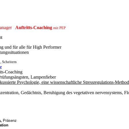
-Manager
Auftritts-Coaching
mit PEP
mt
 und für alle für High Performer
tungssituationen
, Scheitern
r
its-Coaching
Prüfungsängsten, Lampenfieber
ssierte Psychologie, eine wissenschaftliche Stressregulations-Metho
entration, Gedächtnis, Beruhigung des vegetativen nervensystems, F
,
Präsenz
tation