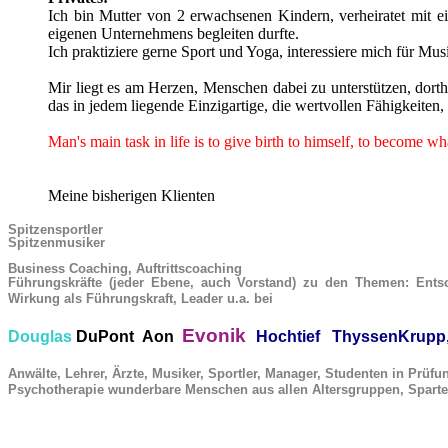
Ich bin Mutter von 2 erwachsenen Kindern, verheiratet mit ei
eigenen Unternehmens begleiten durfte.
Ich praktiziere gerne Sport und Yoga, interessiere mich für Mu
Mir liegt es am Herzen, Menschen dabei zu unterstützen, dort
das in jedem liegende Einzigartige, die wertvollen Fähigkeite
Man's main task in life is to give birth to himself, to become w
Meine bisherigen Klienten
Spitzensportler
Spitzenmusiker
Business
Coaching,
Auftrittscoaching
Führungskräfte (jeder Ebene, auch Vorstand) zu den Themen:
Ents
Wirkung als Führungskraft, Leader u.a. bei
Evonik
Douglas
DuPont
Aon
Hochtief
ThyssenKrupp
Anwälte, Lehrer, Ärzte,
Musiker, Sportler, Manager, Studenten in Prüfu
Psychotherapie
wunderbare Menschen aus allen Altersgruppen, Spart