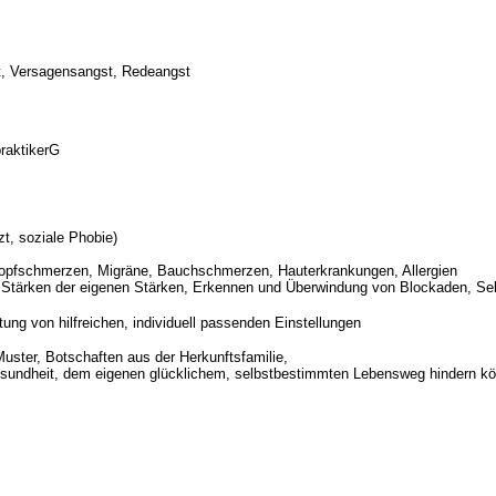
st, Versagensangst, Redeangst
raktikerG
obien: zBsp Flugzeug, Zahnarzt, soziale Pho
nissen
, Kopfschmerzen, Migräne, Bauchschmerzen, Hauterkrankungen, Aller
g, Stärken der eigenen Stärken, Erkennen und Überwindung von Blockaden,
Sel
nd Erarbeitung von hilfreichen, individuell passenden Einstel
ster, Botschaften aus der Herkunftsfamilie,
esundheit, dem eigenen glücklichem, selbstbestimmten Lebensweg hindern k