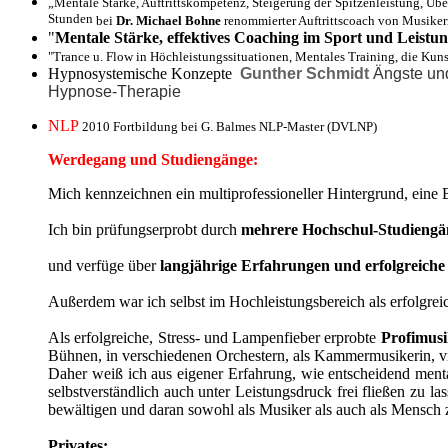
„Mentale Stärke, Auftrittskompetenz, Steigerung der Spitzenleistung, Ü
Stunden
bei
Dr. Michael Bohne
renommierter Auftrittscoach von Musike
"
Mentale Stärke, effektives Coaching im Sport und Leistu
"Trance u. Flow in Höchleistungssituationen, Mentales Training, die Kun
Hypnosystemische Konzepte
Gunther Schmidt
Ängste und
Hypnose-Therapie
NLP
2010 Fortbildung bei G. Balmes NLP-Master (DVLNP)
Werdegang und Studiengänge:
Mich kennzeichnen ein multiprofessioneller Hintergrund, eine B
Ich bin prüfungserprobt durch
mehrere Hochschul-Studiengän
und verfüge über
langjährige Erfahrungen und erfolgreich
Außerdem war ich selbst im Hochleistungsbereich als erfolgrei
Als erfolgreiche, Stress- und Lampenfieber erprobte
Profimusi
Bühnen, in verschiedenen Orchestern, als Kammermusikerin, vie
Daher weiß ich aus eigener Erfahrung, wie entscheidend ment
selbstverständlich auch unter Leistungsdruck frei fließen zu 
bewältigen und daran sowohl als Musiker als auch als Mensch 
Privates: