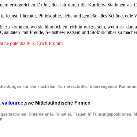
nem erfolgreichen Dr.Jur, den ich durch die Karriere- Stationen als 
sik, Kunst, Literatur, Philosophie, liebe und genieße alles Schöne, e
hin zu kommen, wo sie hinmöchten; richtig gut zu sein, wenn es dara
n, Qualitäten mit Freude, Selbstbewusstsein und Stolz sichtbar zu mach
hat he potentially is. Erich Fromm
cheidungen für die
nächsten Karriereschritte, überzeugende Kommu
,
vallourec
pwc
Mittelständische Firmen
ngssituationen, Unternehmer, Künstler, Frauen in Führungspositionen, 
en