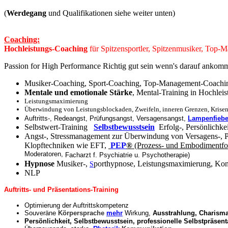
(
Werdegang
und Qualifikationen siehe weiter unten)
Coaching:
Hochleistungs-Coaching
für Spitzensportler, Spitzenmusiker, Top
Passion for High Performance Richtig gut sein wenn's darauf ankom
Musiker-Coaching, Sport-Coaching, Top-Management-Coaching
Mentale und emotionale Stärke
, Mental-Training in Hochleis
Leistungsmaximierung
Überwindung von Leistungsblockaden, Zweifeln, inneren Grenzen, Krisen
Auftritts-, Redeangst, Prüfungsangst, Versagensangst,
Lampenfiebe
Selbstwert-Training
Selbstbewusstsein
Erfolg-, Persönlichke
Angst-, Stressmanagement zur Überwindung von Versagens-, 
Klopftechniken wie EFT,
PEP
®
(Prozess- und Embodimentfoku
Moderatoren,
Facharzt f. Psychiatrie u. Psychotherapie)
Hypnose
Musiker-,
porthypnose, Leistungsmaximierung, Konz
S
NLP
Auftritts- und Präsentations-Training
Optimierung der Auftrittskompetenz
Souveräne
Körpersprache
mehr
Wirkung,
Ausstrahlung, Charisma
Persönlichkeit, Selbstbewusstsein, professionelle Selbstpräsen