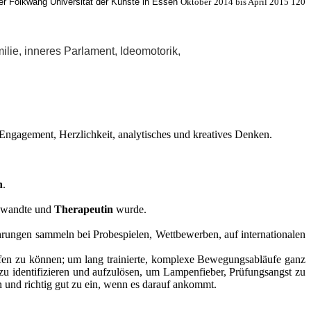
der Folkwang Universität der Künste in Essen
Oktober 2014 bis April 2015 120
lie, inneres Parlament, Ideomotorik,
, Engagement, Herzlichkeit, analytisches und kreatives Denken.
n
.
 zuwandte und
Therapeutin
wurde.
rungen sammeln bei Probespielen, Wettbewerben, auf internationalen
ufen zu können; um lang trainierte, komplexe Bewegungsabläufe ganz
 zu identifizieren und aufzulösen, um Lampenfieber, Prüfungsangst zu
 und richtig gut zu ein, wenn es darauf ankommt.