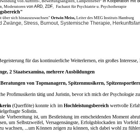
berwindung von Auftritts-, Bewertungsängsten, Lampenfieber“
in Kooperation mit 
rn, Moderatoren
von ARD, ZDF,
Facharzt für Psychiatrie u. Psychotherapie
ngsbereich"
st über sich hinauszuwachsen"
Ortwin Meiss,
Leiter des MEG Instituts Hamburg
 Zwänge, Stress, Burnout, Systemische Therapie, Herkunftsfami
egeisterung für das kontinuierliche Weiterlernen, ein großes Interesse
ge, 2 Staatsexamina, mehrere Ausbildungen
e Beratungen von Topmanagern, Spitzenmusikern, Spitzensportler
che Profimusikerin tätig und Juristin, bevor ich mich der Psychologie
kerin
(Querflöte) konnte ich im
Hochleistungsbereich
wertvolle Erfah
lgefragte Solistin.
ale Vorbereitung ist, um Bestleistung im entscheidenden Moment abr
lassen, um Selbstzweifel, Versagensängste, Erfolgsblockaden im Vorfeld
zu wachsen, ...um Können zeigen zu können, sich dabei wohl zu fühlen