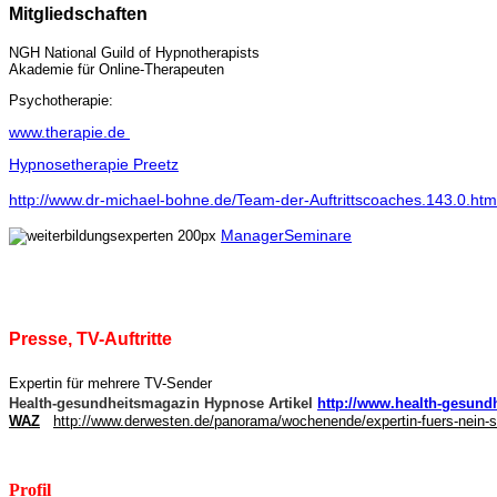
Mitgliedschaften
NGH National Guild of Hypnotherapists
Akademie für Online-Therapeuten
Psychotherapie:
www.therapie.de
Hypnosetherapie Preetz
http://www.dr-michael-bohne.de/Team-der-Auftrittscoaches.143.0.htm
ManagerSeminare
Presse, TV-Auftritte
Expertin für mehrere TV-Sender
Health-gesundheitsmagazin Hypnose Artikel
http://www.health-gesund
WAZ
http://www.derwesten.de/panorama/wochenende/expertin-fuers-nein-s
Profil