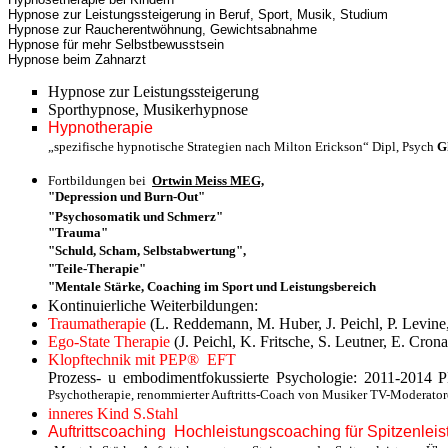
Hypnose zur Leistungssteigerung in Beruf, Sport, Musik, Studium
Hypnose zur Raucherentwöhnung, Gewichtsabnahme
Hypnose für mehr Selbstbewusstsein
Hypnose beim Zahnarzt
Hypnose zur Leistungssteigerung
Sporthypnose, Musikerhypnose
Hypnotherapie
„spezifische hypnotische Strategien nach Milton Erickson“
Dipl, Psych
G
Fortbildungen bei
Ortwin Meiss MEG,
"Depression und Burn-Out"
"Psychosomatik und Schmerz"
"Trauma"
"Schuld, Scham, Selbstabwertung",
"Teile-Therapie"
"Mentale Stärke, Coaching im Sport und Leistungsbereich
Kontinuierliche Weiterbildungen:
Traumatherapie
(L. Reddemann, M. Huber, J. Peichl, P. Levine,
Ego-State Therapie
(J. Peichl, K. Fritsche, S. Leutner, E. Cron
Klopftechnik mit PEP® EFT
Prozess- u embodimentfokussierte Psychologie: 2011-2014 P
Psychotherapie, renommierter Auftritts-Coach von Musiker TV-Moderato
inneres Kind S.Stahl
Auftrittscoaching Hochleistungscoaching für Spitzenleis