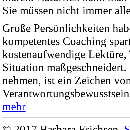
Sie müssen
nicht immer alle
Große Persönlichkeiten hab
kompetentes Coaching
spar
kosten
aufwendige Lektüre, T
Situation maßgeschneidert.
nehmen, ist ein
Zeichen von
Verantwortungsbewusstsein
mehr
© 2017 Barbara Erichsen
S