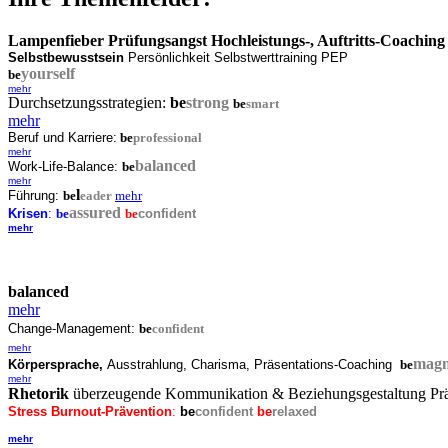
Lampenfieber Prüfungsangst Hochleistungs-, Auftritts-Coaching
Selbstbewusstsein
Persönlichkeit Selbstwerttraining PEP
yourself
be
mehr
Durchsetzungsstrategien:
be
strong
be
smart
mehr
Beruf und Karriere:
be
professional
mehr
balanced
Work-Life-Balance:
be
mehr
l
Führung:
be
eader
mehr
assured
Krisen
:
be
be
confident
mehr
balanced
mehr
Change-Management:
be
confident
mehr
magn
Körpersprache,
Ausstrahlung, Charisma, Präsentations-Coaching
be
mehr
Rhetorik
überzeugende Kommunikation & Beziehungsgestaltung Prä
Stress Burnout-Prävention
:
be
confident
be
relaxed
mehr