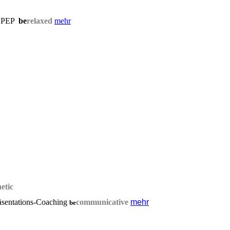
PEP
be
relaxed
mehr
etic
sentations-Coaching
communicative
mehr
be