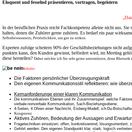
Eloquent und fesselnd präsentieren, vortragen, begeistern
„Das
In der beruflichen Praxis reicht Fachkompetenz alleine nicht aus. Si
halten, denen die Zuhörer gerne zuhören. Es bedarf ein paar wirksa
Selbstbewusstsein, Persönlichkeit, um gut zu wirken.
Experten zufolge scheitern 90% der Geschäftsbeziehungen nicht aufg
punkten kann, den Kunden gewinnt, befördert wird, im Meeting geh
diese herstellen?
Dabei möchte ich Sie sehr gerne unterstützen, denn Rhetorik is
Inhalte:
Die Faktoren persönlicher Überzeugungskraft
Den eigenen Kommunikationsstil reflektieren: wie überz
Kernanforderunge einer klaren Kommunikation
Die kommunikativen Ebenen und ihr Zusammenspiel: welche Faktore
verbale-nonverbale Kommunikation, Sach-Beziehungsebene,
4-Seiten, 4 Ohren einer Nachricht
, Eisberg-Modell; ich-Du-Botschaften
Kongruenz
Aktives Zuhören, Bedeutung der Aussagen und Erwartu
Fragetechniken einsetzen: offen, konkretisierend, lösungsorientiert, zi
Gehört werden: Den eigenen Standpunkt klar, stark, logisch vertreten