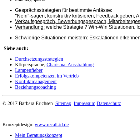
Gesprächsstrategien für bestimmte Anlässe:
"Nein"-sagen, konstruktiv kritisieren, Feedback geben,
Verkaufsgespräch, Bewerbungsgespräch, Mitarbeiterge
Verhandlung:
welche Strategie ? Win-Win Situationen, lo
Schwierige Situationen
meistern: Eskalationen erkenne
Siehe auch:
Durchsetzungsstrategien
Körpersprache,
Charisma: Ausstrahlung
Lampenfieber
Erfolgskompetenzen im Vertrieb
Konfliktmanagement
Beziehungscoaching
© 2017 Barbara Erichsen
Sitemap
Impressum
Datenschutz
Konzeptdesign:
www.recall-id.de
Mein Beratungskonzept