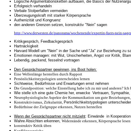
Logische Argumentationsketten aufbauen, die Basics der Nutzenarg
Erfolgreich verhandeln
Verbale Stolperfallen vermeiden
Überzeugungskraft mit starker Körpersprache
Authenizität und Kongruenz
den anderen Grenzen setzen, konstruktiv "Nein" sagen
http://www.derwesten.de/panorama/wochenende/expertin-fuers-nein-sage
Kritikgespräch, Feedbackgespräch
Hartnäckigkeit
Harvard Modell um "Nein" in der Sache und "Ja" zur Beziehung zu s
Emotionen managen: mit Wut, Unsicherheiten, Angst vor Kritik, Bl
Lebendig, packend, fesselnd vortragen
Den Gesprächspartner gewinnen, ins Boot holen:
Eine Wellenlänge herstellen durch Rapport
Persönlichkeitstypologien unterscheiden lernen
Sichtweise, Bedürfnisse und Erwartungen ernst nehmen
Die Grundposition: welche Einstellung habe ich zu mir und anderen? Ich b
Wie stelle ich eine gute Chemie her, erwecke Vertrauen, Sympathie
Neurophysiologische Aspekte der Kommunikation um gute Beziehungen, V
Konstruktivismus, Zirkularität,
Persönlichkeitstypologien unterscheide
Bedürfnisse der Zielgruppe erkennen, Nutzen herstellen
Wenn der Gesprächspartner nicht mitzieht
: Einwände in Kooperation
Wahre Absichten erkennen,
Widerstände erkennen,
Körpersprache lesen
konstruktiv Kritik üben
Konfliktgespräche