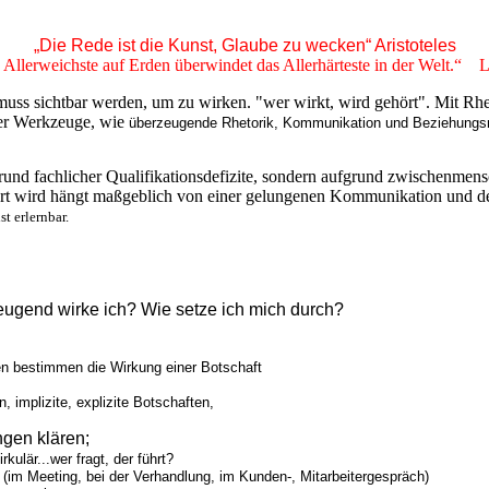
„Die Rede ist die Kunst, Glaube zu wecken“ Aristoteles
 Allerweichste auf Erden
überwindet das Allerhärteste in der Welt.“
La
e muss sichtbar werden, um zu wirken. "wer wirkt, wird gehört". Mit R
mer Werkzeuge, wie
überzeugende Rhetorik, Kommunikation und Beziehun
rund fachlicher Qualifikationsdefizite, sondern aufgrund zwischenme
ört wird hängt maßgeblich von einer gelungenen Kommunikation und de
t erlernbar.
eugend wirke ich? Wie setze ich mich durch?
n bestimmen die Wirkung einer Botschaft
, implizite, explizite Botschaften,
ngen klären;
rkulär...
wer fragt, der führt?
 (im Meeting, bei der Verhandlung, im Kunden-, Mitarbeitergespräch)