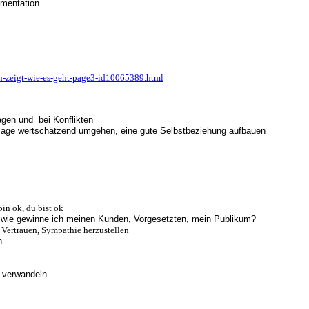
umentation
n-zeigt-wie-es-geht-page3-id10065389.html
agen und bei Konflikten
amage wertschätzend umgehen, eine gute Selbstbeziehung aufbauen
in ok, du bist ok
, wie gewinne ich meinen Kunden, Vorgesetzten, mein Publikum?
ertrauen, Sympathie herzustellen
n
 verwandeln